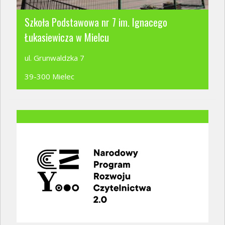
Szkoła Podstawowa nr 7 im. Ignacego
Łukasiewicza w Mielcu
ul. Grunwaldzka 7
39-300 Mielec