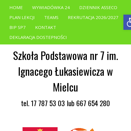
HOME
WYWIADÓWKA 24
DZIENNIK ASSECO
O
PLAN LEKCJI
TEAMS
REKRUTACJA 2026/2027
BIP SP7
KONTAKT
DEKLARACJA DOSTEPNOŚCI
Szkoła Podstawowa nr 7 im.
Ignacego Łukasiewicza w
Mielcu
tel. 17 787 53 03 lub 667 654 280