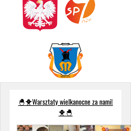
🐣🐥Warsztaty wielkanocne za nami!
🐥🐣