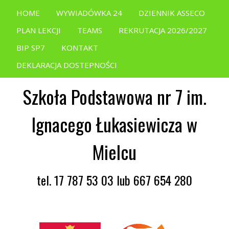
HOME
WYWIADÓWKA 24
DZIENNIK ASSECO
PLAN LEKCJI
TEAMS
REKRUTACJA 2026/2027
BIP SP7
KONTAKT
DEKLARACJA DOSTEPNOŚCI
Szkoła Podstawowa nr 7 im.
Ignacego Łukasiewicza w
Mielcu
tel. 17 787 53 03 lub 667 654 280