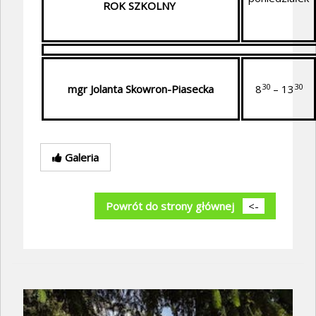
ROK SZKOLNY
30
30
mgr Jolanta Skowron-Piasecka
8
– 13
Galeria
Powrót do strony głównej
<-