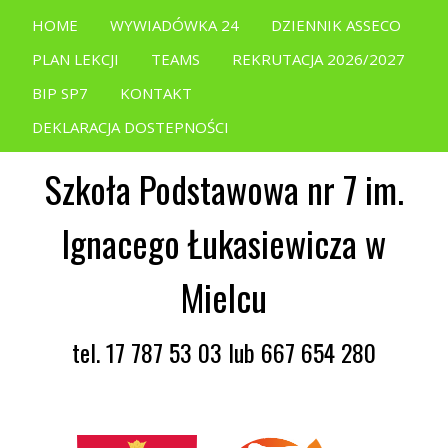
HOME
WYWIADÓWKA 24
DZIENNIK ASSECO
PLAN LEKCJI
TEAMS
REKRUTACJA 2026/2027
BIP SP7
KONTAKT
DEKLARACJA DOSTEPNOŚCI
Szkoła Podstawowa nr 7 im.
Ignacego Łukasiewicza w
Mielcu
tel. 17 787 53 03 lub 667 654 280