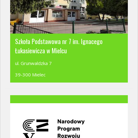
Szkoła Podstawowa nr 7 im. Ignacego
Łukasiewicza w Mielcu
ul. Grunwaldzka 7
39-300 Mielec