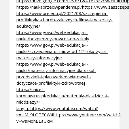
https://drive.google.com/file/d/1w4Tez3FzcswHfflit
https://naukaprzeciwpandemii.pl/https://www.zaszczeps
https://www.ore.edu.pl/2021/08/szczepienia-
profilaktyka-chorob-zakaznych-filmy-i-materialy-
edukacyjne/
https://www.gov.pl/web/edukacja-i-
nauka/bezpieczny-powrot-do-szkoly
https://www.gov.pl/web/edukacja-i-
nauka/szczepienia-uczniow-od-12-roku-zycia–
materialy-informacyjne
https://www.gov.pl/web/edukacja-i-
nauka/materialy-informacyjne-dla-szkol-
przedszkoli-i-placowek-oswiatowych-
dotyczace-profilaktyki-zdrowotnej
https://unicef-
koronawirus.pl/edukacja/materialy-dla-dzieci-i-
mlodziezy/?
lang=plhttps://www.youtube.com/watch?
v=UM_9LOTE0W4https://www.youtube.com/watch?
v=wsMqhBEaUxM