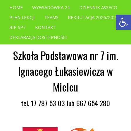
HOME
WYWIADÓWKA 24
DZIENNIK ASSECO
Open
PLAN LEKCJI
TEAMS
REKRUTACJA 2026/2027
BIP SP7
KONTAKT
DEKLARACJA DOSTEPNOŚCI
Szkoła Podstawowa nr 7 im.
Ignacego Łukasiewicza w
Mielcu
tel. 17 787 53 03 lub 667 654 280