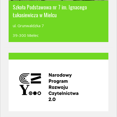
Szkoła Podstawowa nr 7 im. Ignacego
Łukasiewicza w Mielcu
ul. Grunwaldzka 7
39-300 Mielec