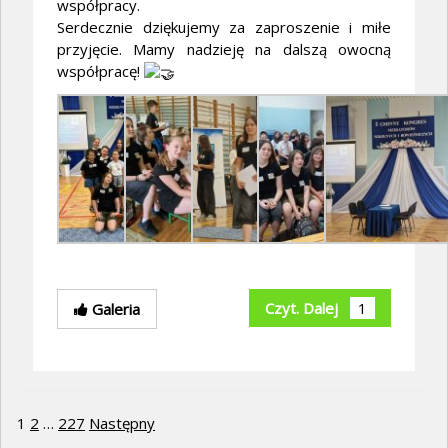
współpracy.
Serdecznie dziękujemy za zaproszenie i miłe
przyjęcie. Mamy nadzieję na dalszą owocną
współpracę!
Czyt. Dalej
1
Galeria
Stronicowanie wpisów
1
2
…
227
Następny