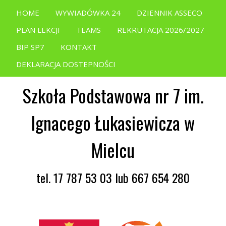
HOME
WYWIADÓWKA 24
DZIENNIK ASSECO
PLAN LEKCJI
TEAMS
REKRUTACJA 2026/2027
BIP SP7
KONTAKT
DEKLARACJA DOSTEPNOŚCI
Szkoła Podstawowa nr 7 im.
Ignacego Łukasiewicza w
Mielcu
tel. 17 787 53 03 lub 667 654 280