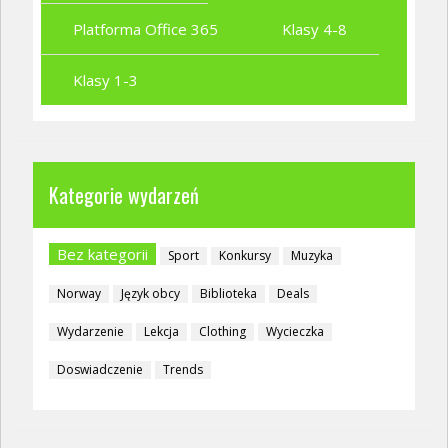
Platforma Office 365
Klasy 4-8
Klasy 1-3
Kategorie wydarzeń
Bez kategorii
Sport
Konkursy
Muzyka
Norway
Język obcy
Biblioteka
Deals
Wydarzenie
Lekcja
Clothing
Wycieczka
Doswiadczenie
Trends