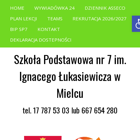
HOME
WYWIADÓWKA 24
DZIENNIK ASSECO
O
PLAN LEKCJI
TEAMS
REKRUTACJA 2026/2027
BIP SP7
KONTAKT
DEKLARACJA DOSTEPNOŚCI
Szkoła Podstawowa nr 7 im.
Ignacego Łukasiewicza w
Mielcu
tel. 17 787 53 03 lub 667 654 280