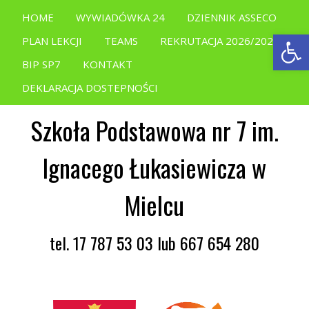
HOME
WYWIADÓWKA 24
DZIENNIK ASSECO
Open
PLAN LEKCJI
TEAMS
REKRUTACJA 2026/2027
BIP SP7
KONTAKT
DEKLARACJA DOSTEPNOŚCI
Szkoła Podstawowa nr 7 im.
Ignacego Łukasiewicza w
Mielcu
tel. 17 787 53 03 lub 667 654 280