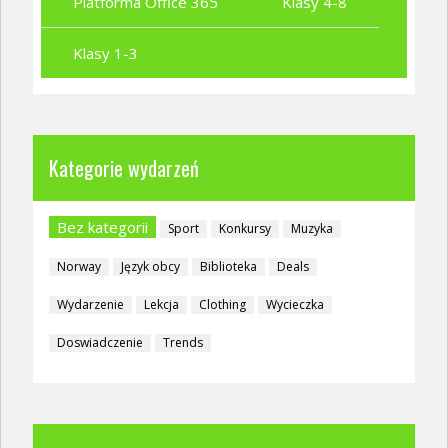
Platforma Office 365
Klasy 4-8
Klasy 1-3
Kategorie wydarzeń
Bez kategorii
Sport
Konkursy
Muzyka
Norway
Język obcy
Biblioteka
Deals
Wydarzenie
Lekcja
Clothing
Wycieczka
Doswiadczenie
Trends