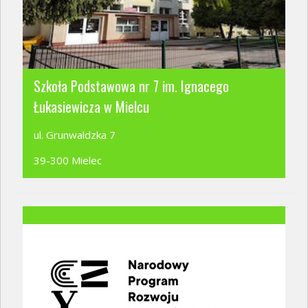
Szkoła Podstawowa nr 7 im. Ignacego
Łukasiewicza w Mielcu
ul. Grunwaldzka 7
39-300 Mielec