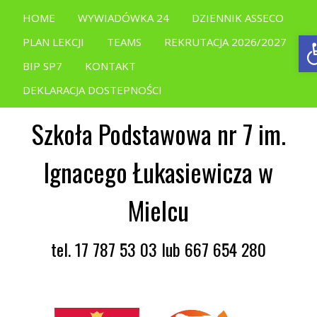
HOME
WYWIADÓWKA 24
DZIENNIK ASSECO
O
PLAN LEKCJI
TEAMS
REKRUTACJA 2026/2027
BIP SP7
KONTAKT
DEKLARACJA DOSTEPNOŚCI
Szkoła Podstawowa nr 7 im.
Ignacego Łukasiewicza w
Mielcu
tel. 17 787 53 03 lub 667 654 280