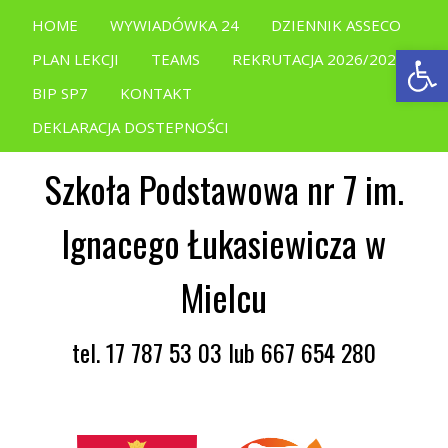
HOME
WYWIADÓWKA 24
DZIENNIK ASSECO
Open
PLAN LEKCJI
TEAMS
REKRUTACJA 2026/2027
BIP SP7
KONTAKT
DEKLARACJA DOSTEPNOŚCI
Szkoła Podstawowa nr 7 im.
Ignacego Łukasiewicza w
Mielcu
tel. 17 787 53 03 lub 667 654 280