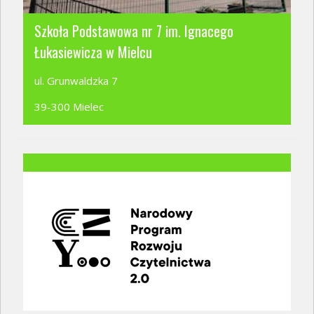
Szkoła Podstawowa nr 7 im. Ignacego
Łukasiewicza w Mielcu
ul. Grunwaldzka 7
39-300 Mielec