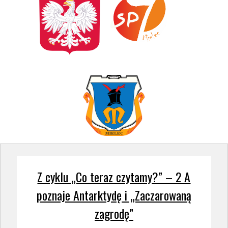
Z cyklu „Co teraz czytamy?” – 2 A
poznaje Antarktydę i „Zaczarowaną
zagrodę”