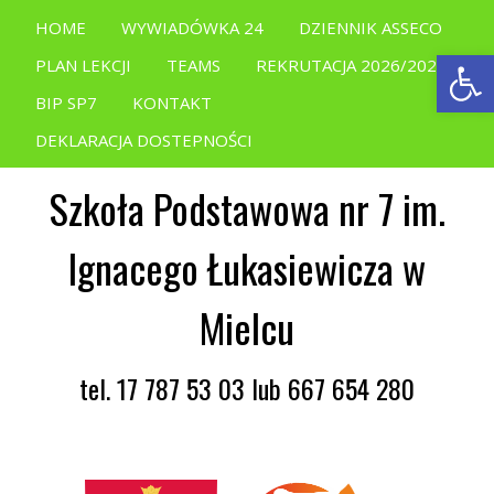
HOME
WYWIADÓWKA 24
DZIENNIK ASSECO
Open
PLAN LEKCJI
TEAMS
REKRUTACJA 2026/2027
BIP SP7
KONTAKT
DEKLARACJA DOSTEPNOŚCI
Szkoła Podstawowa nr 7 im.
Ignacego Łukasiewicza w
Mielcu
tel. 17 787 53 03 lub 667 654 280