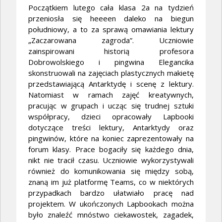
Początkiem lutego cała klasa 2a na tydzień
przeniosła się heeeen daleko na biegun
południowy, a to za sprawą omawiania lektury
„Zaczarowana zagroda”. Uczniowie
zainspirowani historią profesora
Dobrowolskiego i pingwina Elegancika
skonstruowali na zajęciach plastycznych makietę
przedstawiającą Antarktydę i scenę z lektury.
Natomiast w ramach zajęć kreatywnych,
pracując w grupach i ucząc się trudnej sztuki
współpracy, dzieci opracowały Lapbooki
dotyczące treści lektury, Antarktydy oraz
pingwinów, które na koniec zaprezentowały na
forum klasy. Prace bogaciły się każdego dnia,
nikt nie tracił czasu. Uczniowie wykorzystywali
również do komunikowania się między sobą,
znaną im już platformę Teams, co w niektórych
przypadkach bardzo ułatwiało pracę nad
projektem. W ukończonych Lapbookach można
było znaleźć mnóstwo ciekawostek, zagadek,