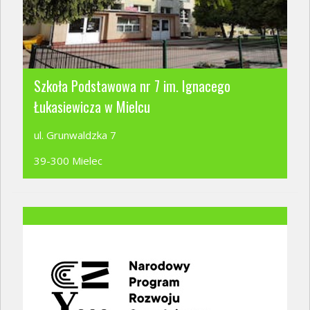
Szkoła Podstawowa nr 7 im. Ignacego
Łukasiewicza w Mielcu
ul. Grunwaldzka 7
39-300 Mielec