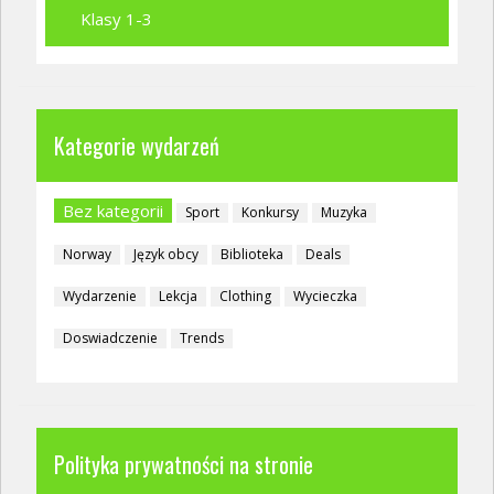
Klasy 1-3
Kategorie wydarzeń
Bez kategorii
Sport
Konkursy
Muzyka
Norway
Język obcy
Biblioteka
Deals
Wydarzenie
Lekcja
Clothing
Wycieczka
Doswiadczenie
Trends
Polityka prywatności na stronie