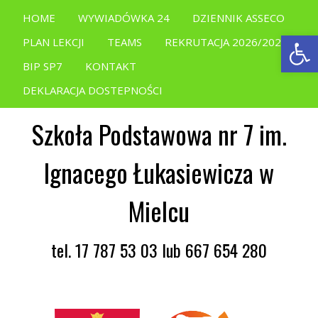
HOME
WYWIADÓWKA 24
DZIENNIK ASSECO
Open
PLAN LEKCJI
TEAMS
REKRUTACJA 2026/2027
BIP SP7
KONTAKT
DEKLARACJA DOSTEPNOŚCI
Szkoła Podstawowa nr 7 im.
Ignacego Łukasiewicza w
Mielcu
tel. 17 787 53 03 lub 667 654 280