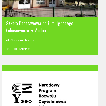
Szkoła Podstawowa nr 7 im. Ignacego
Łukasiewicza w Mielcu
ul. Grunwaldzka 7
39-300 Mielec