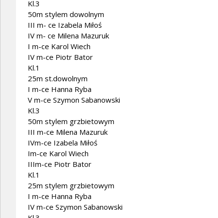
Kl.3
50m stylem dowolnym
III m- ce Izabela Miłoś
IV m- ce Milena Mazuruk
I m-ce Karol Wiech
IV m-ce Piotr Bator
Kl.1
25m st.dowolnym
I m-ce Hanna Ryba
V m-ce Szymon Sabanowski
Kl.3
50m stylem grzbietowym
III m-ce Milena Mazuruk
IVm-ce Izabela Miłoś
Im-ce Karol Wiech
IIIm-ce Piotr Bator
Kl.1
25m stylem grzbietowym
I m-ce Hanna Ryba
IV m-ce Szymon Sabanowski
Kl.3