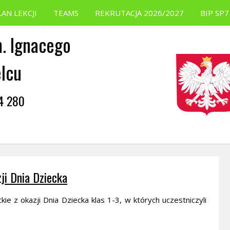
LAN LEKCJI
TEAMS
REKRUTACJA 2026/2027
BIP SP7
. Ignacego
elcu
54 280
ji Dnia Dziecka
e z okazji Dnia Dziecka klas 1-3, w których uczestniczyli