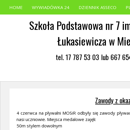
HOME
WYWIADÓWKA 24
DZIENNIK ASSECO
P
Szkoła Podstawowa nr 7 im
Łukasiewicza w Mi
tel. 17 787 53 03 lub 667 6
Zawody z okaz
4 czerwca na pływalni MOSiR odbyły się zawody pływacki
nasi uczniowie. Miejsca medalowe zajęli:
50m stylem dowolnym