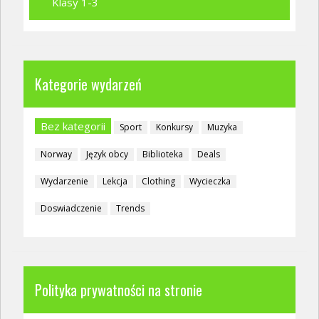
Klasy 1-3
Kategorie wydarzeń
Bez kategorii
Sport
Konkursy
Muzyka
Norway
Język obcy
Biblioteka
Deals
Wydarzenie
Lekcja
Clothing
Wycieczka
Doswiadczenie
Trends
Polityka prywatności na stronie