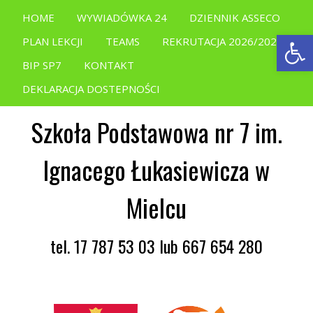
HOME
WYWIADÓWKA 24
DZIENNIK ASSECO
Open
PLAN LEKCJI
TEAMS
REKRUTACJA 2026/2027
BIP SP7
KONTAKT
DEKLARACJA DOSTEPNOŚCI
Szkoła Podstawowa nr 7 im.
Ignacego Łukasiewicza w
Mielcu
tel. 17 787 53 03 lub 667 654 280