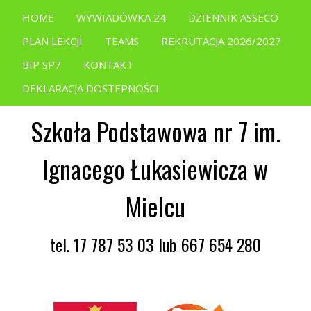
HOME
WYWIADÓWKA 24
DZIENNIK ASSECO
PLAN LEKCJI
TEAMS
REKRUTACJA 2026/2027
BIP SP7
KONTAKT
DEKLARACJA DOSTEPNOŚCI
Szkoła Podstawowa nr 7 im.
Ignacego Łukasiewicza w
Mielcu
tel. 17 787 53 03 lub 667 654 280