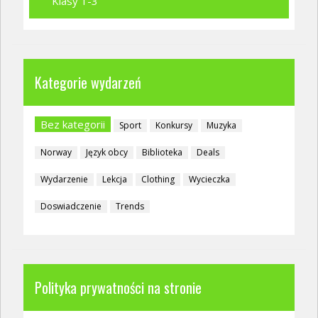
Klasy 1-3
Kategorie wydarzeń
Bez kategorii
Sport
Konkursy
Muzyka
Norway
Język obcy
Biblioteka
Deals
Wydarzenie
Lekcja
Clothing
Wycieczka
Doswiadczenie
Trends
Polityka prywatności na stronie