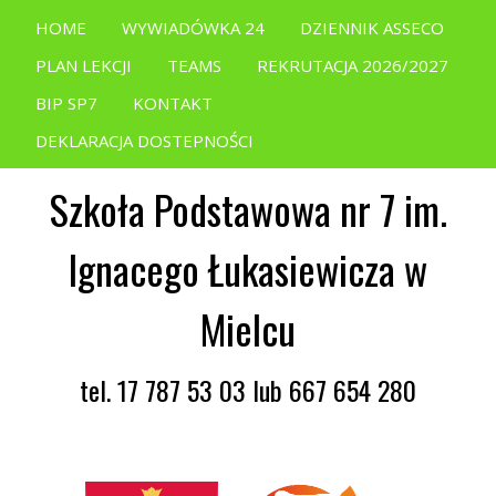
HOME
WYWIADÓWKA 24
DZIENNIK ASSECO
PLAN LEKCJI
TEAMS
REKRUTACJA 2026/2027
BIP SP7
KONTAKT
DEKLARACJA DOSTEPNOŚCI
Szkoła Podstawowa nr 7 im.
Ignacego Łukasiewicza w
Mielcu
tel. 17 787 53 03 lub 667 654 280