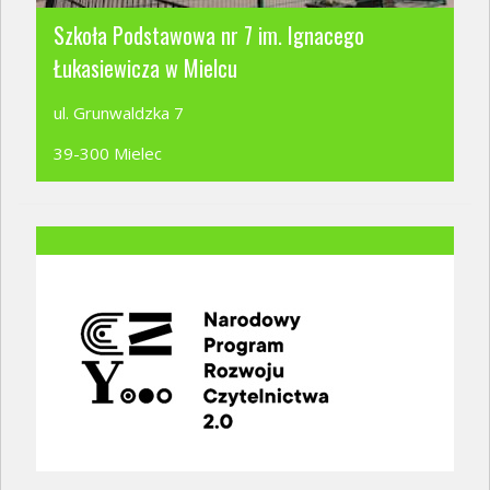
Szkoła Podstawowa nr 7 im. Ignacego
Łukasiewicza w Mielcu
ul. Grunwaldzka 7
39-300 Mielec