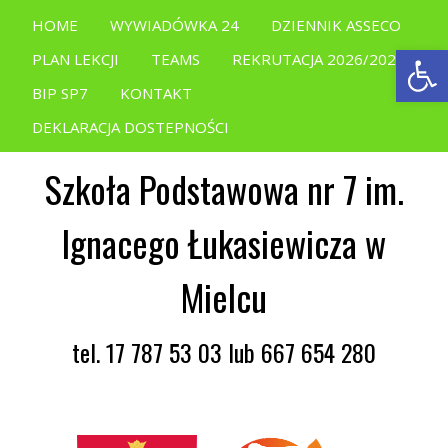
HOME
WYWIADÓWKA 24
DZIENNIK ASSECO
Open
PLAN LEKCJI
TEAMS
REKRUTACJA 2026/2027
BIP SP7
KONTAKT
DEKLARACJA DOSTEPNOŚCI
Szkoła Podstawowa nr 7 im.
Ignacego Łukasiewicza w
Mielcu
tel. 17 787 53 03 lub 667 654 280