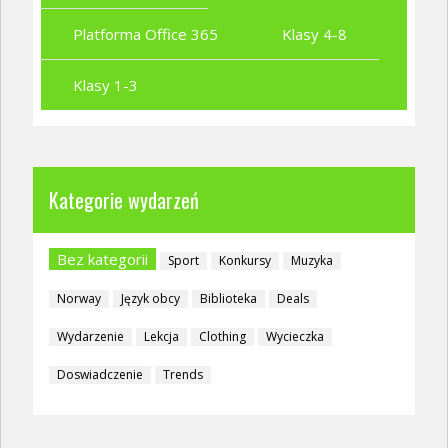
Platforma Office 365
Klasy 4-8
Klasy 1-3
Kategorie wydarzeń
Bez kategorii
Sport
Konkursy
Muzyka
Norway
Język obcy
Biblioteka
Deals
Wydarzenie
Lekcja
Clothing
Wycieczka
Doswiadczenie
Trends