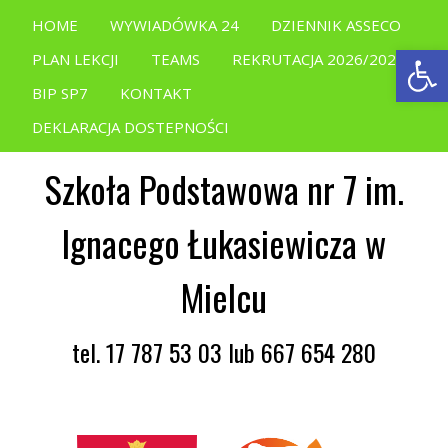
HOME
WYWIADÓWKA 24
DZIENNIK ASSECO
Open
PLAN LEKCJI
TEAMS
REKRUTACJA 2026/2027
BIP SP7
KONTAKT
DEKLARACJA DOSTEPNOŚCI
Szkoła Podstawowa nr 7 im.
Ignacego Łukasiewicza w
Mielcu
tel. 17 787 53 03 lub 667 654 280