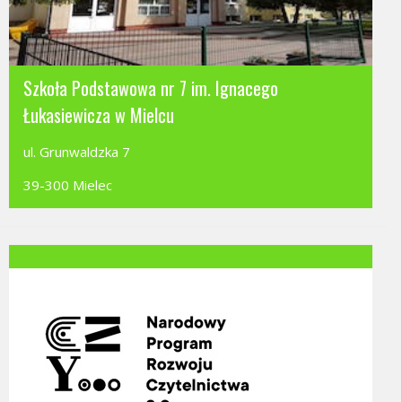
Szkoła Podstawowa nr 7 im. Ignacego
Łukasiewicza w Mielcu
ul. Grunwaldzka 7
39-300 Mielec