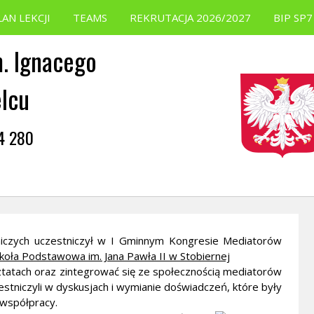
LAN LEKCJI
TEAMS
REKRUTACJA 2026/2027
BIP SP7
. Ignacego
elcu
54 280
iczych uczestniczył w I Gminnym Kongresie Mediatorów
zkoła Podstawowa im. Jana Pawła II w Stobiernej
sztatach oraz zintegrować się ze społecznością mediatorów
estniczyli w dyskusjach i wymianie doświadczeń, które były
 współpracy.