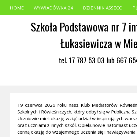
HOME
WYWIADÓWKA 24
DZIENNIK ASSECO
P
Szkoła Podstawowa nr 7 im
Łukasiewicza w Mi
tel. 17 787 53 03 lub 667 6
19 czerwca 2026 roku nasz Klub Mediatorów Rówieśn
Szkolnych i Rówieśniczych, który odbył się w
Publiczna S
Uczniowie mieli okazję wziąć udział w inspirujących war
oraz uczniami z innych szkół. Opiekunowie natomiast ucz
cenną okazją do wzajemnego uczenia się i nawiązywania