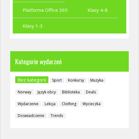
Platforma Office 365
Klasy 4-8
Klasy 1-3
Kategorie wydarzeń
Bez kategorii
Sport
Konkursy
Muzyka
Norway
Język obcy
Biblioteka
Deals
Wydarzenie
Lekcja
Clothing
Wycieczka
Doswiadczenie
Trends