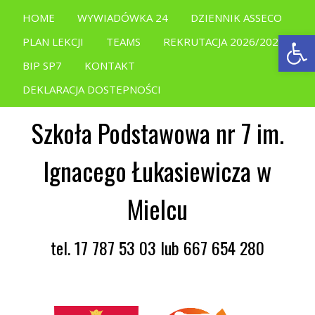
HOME
WYWIADÓWKA 24
DZIENNIK ASSECO
Open
PLAN LEKCJI
TEAMS
REKRUTACJA 2026/2027
BIP SP7
KONTAKT
DEKLARACJA DOSTEPNOŚCI
Szkoła Podstawowa nr 7 im.
Ignacego Łukasiewicza w
Mielcu
tel. 17 787 53 03 lub 667 654 280