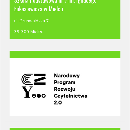
Szkoła Podstawowa nr 7 im. Ignacego
Łukasiewicza w Mielcu
ul. Grunwaldzka 7
39-300 Mielec