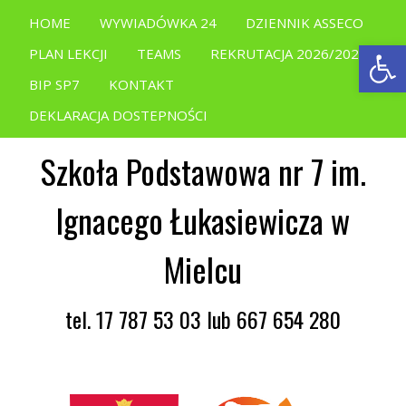
HOME
WYWIADÓWKA 24
DZIENNIK ASSECO
Open
PLAN LEKCJI
TEAMS
REKRUTACJA 2026/2027
BIP SP7
KONTAKT
DEKLARACJA DOSTEPNOŚCI
Szkoła Podstawowa nr 7 im.
Ignacego Łukasiewicza w
Mielcu
tel. 17 787 53 03 lub 667 654 280