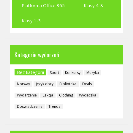
Platforma Office 365
Klasy 4-8
Klasy 1-3
Kategorie wydarzeń
Bez kategorii
Sport
Konkursy
Muzyka
Norway
Język obcy
Biblioteka
Deals
Wydarzenie
Lekcja
Clothing
Wycieczka
Doswiadczenie
Trends