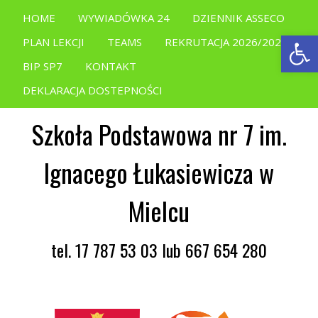
HOME
WYWIADÓWKA 24
DZIENNIK ASSECO
Open
PLAN LEKCJI
TEAMS
REKRUTACJA 2026/2027
BIP SP7
KONTAKT
DEKLARACJA DOSTEPNOŚCI
Szkoła Podstawowa nr 7 im.
Ignacego Łukasiewicza w
Mielcu
tel. 17 787 53 03 lub 667 654 280