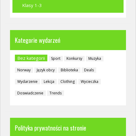
Klasy 1-3
Kategorie wydarzeń
Bez kategorii
Sport
Konkursy
Muzyka
Norway
Język obcy
Biblioteka
Deals
Wydarzenie
Lekcja
Clothing
Wycieczka
Doswiadczenie
Trends
Polityka prywatności na stronie