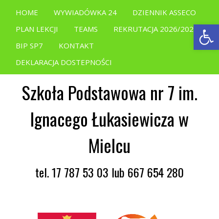
HOME
WYWIADÓWKA 24
DZIENNIK ASSECO
Open
PLAN LEKCJI
TEAMS
REKRUTACJA 2026/2027
BIP SP7
KONTAKT
DEKLARACJA DOSTEPNOŚCI
Szkoła Podstawowa nr 7 im.
Ignacego Łukasiewicza w
Mielcu
tel. 17 787 53 03 lub 667 654 280