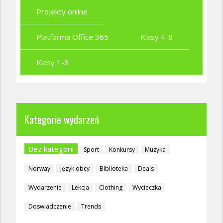
Projekty online
Platforma Office 365
Klasy 4-8
Klasy 1-3
Kategorie wydarzeń
Bez kategorii
Sport
Konkursy
Muzyka
Norway
Język obcy
Biblioteka
Deals
Wydarzenie
Lekcja
Clothing
Wycieczka
Doswiadczenie
Trends