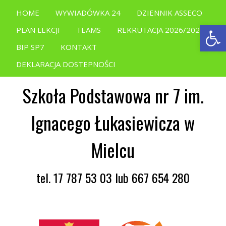
HOME
WYWIADÓWKA 24
DZIENNIK ASSECO
Open
PLAN LEKCJI
TEAMS
REKRUTACJA 2026/2027
BIP SP7
KONTAKT
DEKLARACJA DOSTEPNOŚCI
Szkoła Podstawowa nr 7 im.
Ignacego Łukasiewicza w
Mielcu
tel. 17 787 53 03 lub 667 654 280