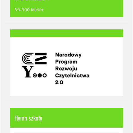
39-300 Mielec
Hymn szkoły