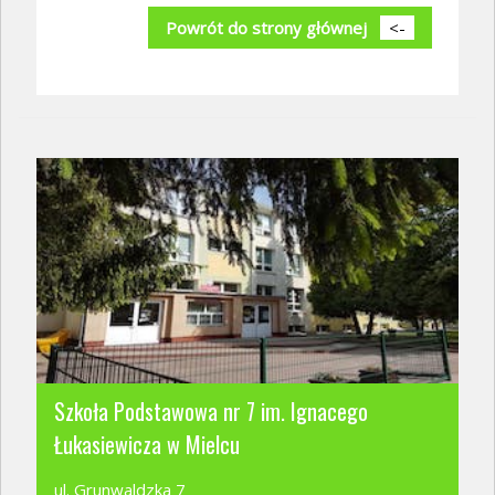
Powrót do strony głównej
<-
Szkoła Podstawowa nr 7 im. Ignacego
Łukasiewicza w Mielcu
ul. Grunwaldzka 7