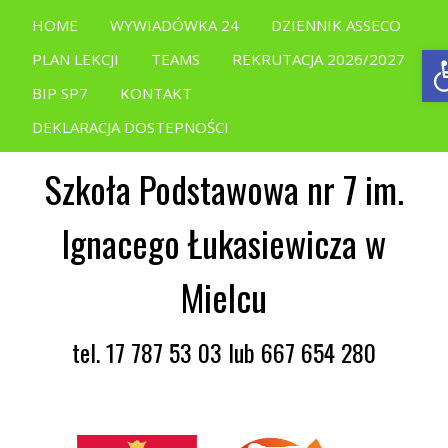
HOME
WYWIADÓWKA 24
DZIENNIK ASSECO
O
PLAN LEKCJI
TEAMS
REKRUTACJA 2026/2027
BIP SP7
KONTAKT
DEKLARACJA DOSTEPNOŚCI
Szkoła Podstawowa nr 7 im.
Ignacego Łukasiewicza w
Mielcu
tel. 17 787 53 03 lub 667 654 280