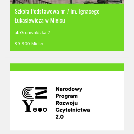
Szkoła Podstawowa nr 7 im. Ignacego
Łukasiewicza w Mielcu
ul. Grunwaldzka 7
39-300 Mielec