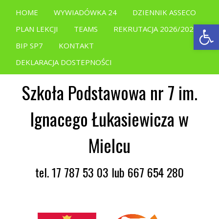
HOME
WYWIADÓWKA 24
DZIENNIK ASSECO
Open
PLAN LEKCJI
TEAMS
REKRUTACJA 2026/2027
BIP SP7
KONTAKT
DEKLARACJA DOSTEPNOŚCI
Szkoła Podstawowa nr 7 im.
Ignacego Łukasiewicza w
Mielcu
tel. 17 787 53 03 lub 667 654 280