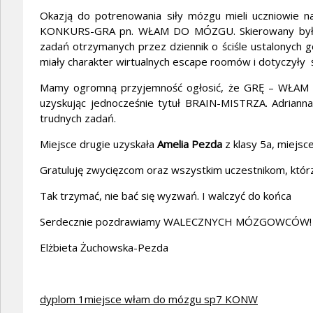
Okazją do potrenowania siły mózgu mieli uczniowie na
KONKURS-GRA pn. WŁAM DO MÓZGU. Skierowany był do 
zadań otrzymanych przez dziennik o ściśle ustalonych g
miały charakter wirtualnych escape roomów i dotyczyły ś
Mamy ogromną przyjemność ogłosić, że GRĘ – WŁAM
uzyskując jednocześnie tytuł BRAIN-MISTRZA. Adriann
trudnych zadań.
Miejsce drugie uzyskała
Amelia Pezda
z klasy 5a, miejsc
Gratuluję zwycięzcom oraz wszystkim uczestnikom, którz
Tak trzymać, nie bać się wyzwań. I walczyć do końca
Serdecznie pozdrawiamy WALECZNYCH MÓZGOWCÓW!
Elżbieta Żuchowska-Pezda
dyplom 1miejsce włam do mózgu sp7 KONW