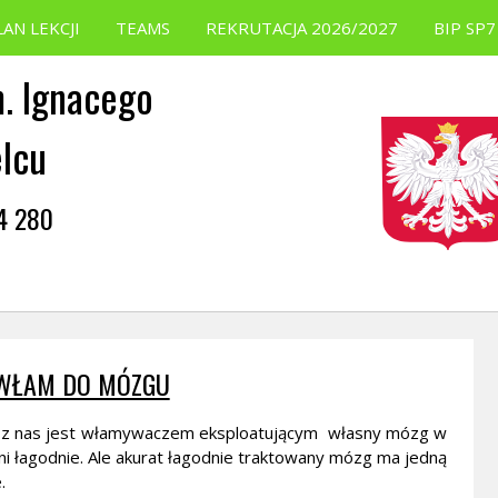
LAN LEKCJI
TEAMS
REKRUTACJA 2026/2027
BIP SP7
. Ignacego
elcu
54 280
 WŁAM DO MÓZGU
dy z nas jest włamywaczem eksploatującym własny mózg w
inni łagodnie. Ale akurat łagodnie traktowany mózg ma jedną
.