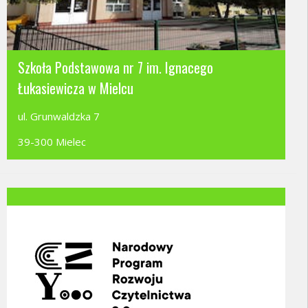
Szkoła Podstawowa nr 7 im. Ignacego
Łukasiewicza w Mielcu
ul. Grunwaldzka 7
39-300 Mielec