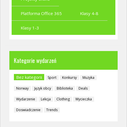
Platforma Office 365
Klasy 4-8
Klasy 1-3
Kategorie wydarzeń
Bez kategorii
Sport
Konkursy
Muzyka
Norway
Język obcy
Biblioteka
Deals
Wydarzenie
Lekcja
Clothing
Wycieczka
Doswiadczenie
Trends