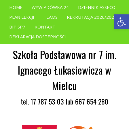
HOME
WYWIADÓWKA 24
DZIENNIK ASSECO
Open
PLAN LEKCJI
TEAMS
REKRUTACJA 2026/2027
BIP SP7
KONTAKT
DEKLARACJA DOSTEPNOŚCI
Szkoła Podstawowa nr 7 im.
Ignacego Łukasiewicza w
Mielcu
tel. 17 787 53 03 lub 667 654 280