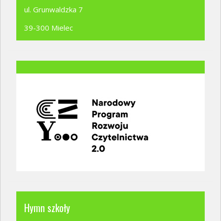
ul. Grunwaldzka 7
39-300 Mielec
Hymn szkoły