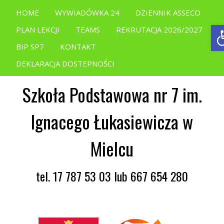
HOME
WYWIADÓWKA 24
DZIENNIK ASSECO
O
PLAN LEKCJI
TEAMS
REKRUTACJA 2026/2027
BIP SP7
KONTAKT
DEKLARACJA DOSTEPNOŚCI
Szkoła Podstawowa nr 7 im.
Ignacego Łukasiewicza w
Mielcu
tel. 17 787 53 03 lub 667 654 280