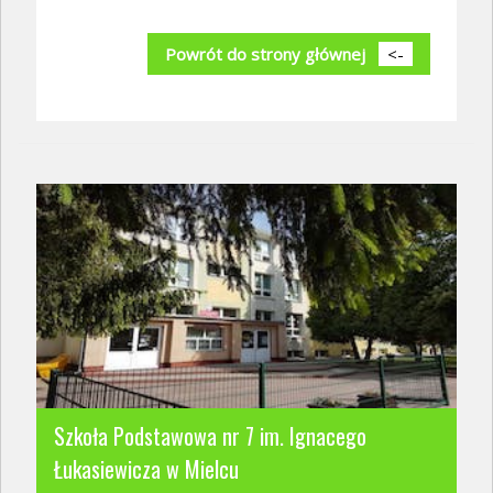
Powrót do strony głównej
<-
Szkoła Podstawowa nr 7 im. Ignacego
Łukasiewicza w Mielcu