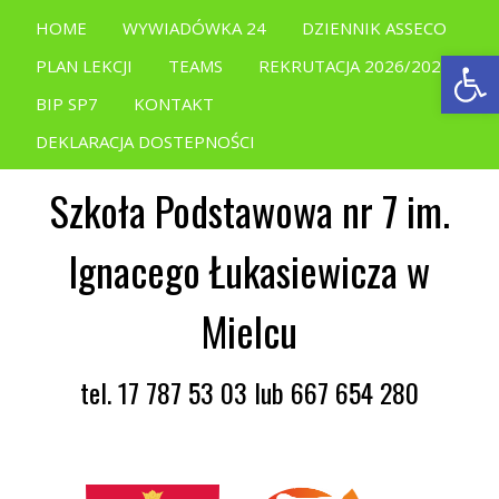
HOME
WYWIADÓWKA 24
DZIENNIK ASSECO
Open
PLAN LEKCJI
TEAMS
REKRUTACJA 2026/2027
BIP SP7
KONTAKT
DEKLARACJA DOSTEPNOŚCI
Szkoła Podstawowa nr 7 im.
Ignacego Łukasiewicza w
Mielcu
tel. 17 787 53 03 lub 667 654 280