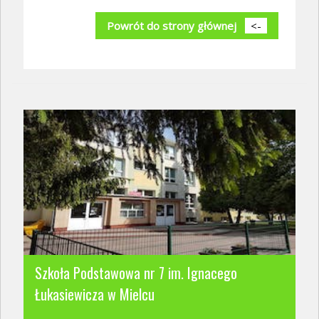
Powrót do strony głównej
<-
Szkoła Podstawowa nr 7 im. Ignacego
Łukasiewicza w Mielcu