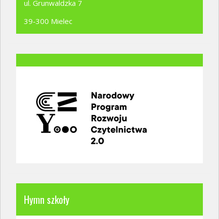
ul. Grunwaldzka 7
39-300 Mielec
Hymn szkoły