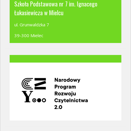
Szkoła Podstawowa nr 7 im. Ignacego
Łukasiewicza w Mielcu
ul. Grunwaldzka 7
39-300 Mielec