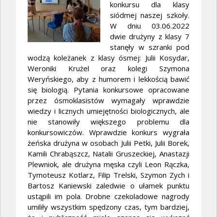
konkursu dla klasy
siódmej naszej szkoły.
W dniu 03.06.2022
dwie drużyny z klasy 7
stanęły w szranki pod
wodzą koleżanek z klasy ósmej: Julii Kosydar,
Weroniki Krużel oraz kolegi Szymona
Weryńskiego, aby z humorem i lekkością bawić
się biologią. Pytania konkursowe opracowane
przez ósmoklasistów wymagały wprawdzie
wiedzy i licznych umiejętności biologicznych, ale
nie stanowiły większego problemu dla
konkursowiczów. Wprawdzie konkurs wygrała
żeńska drużyna w osobach Julii Petki, Julii Borek,
Kamili Chrabąszcz, Natalii Gruszeckiej, Anastazji
Plewniok, ale drużyna męska czyli Leon Rączka,
Tymoteusz Kotlarz, Filip Trelski, Szymon Zych i
Bartosz Kaniewski zaledwie o ułamek punktu
ustąpili im pola. Drobne czekoladowe nagrody
umiliły wszystkim spędzony czas, tym bardziej,