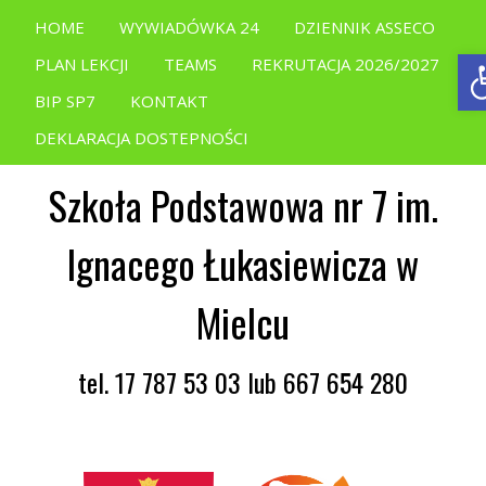
HOME
WYWIADÓWKA 24
DZIENNIK ASSECO
O
PLAN LEKCJI
TEAMS
REKRUTACJA 2026/2027
BIP SP7
KONTAKT
DEKLARACJA DOSTEPNOŚCI
Szkoła Podstawowa nr 7 im.
Ignacego Łukasiewicza w
Mielcu
tel. 17 787 53 03 lub 667 654 280