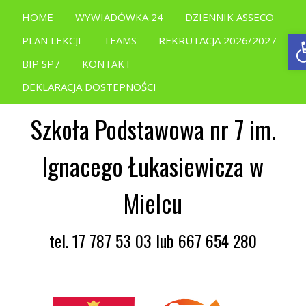
HOME
WYWIADÓWKA 24
DZIENNIK ASSECO
O
PLAN LEKCJI
TEAMS
REKRUTACJA 2026/2027
BIP SP7
KONTAKT
DEKLARACJA DOSTEPNOŚCI
Szkoła Podstawowa nr 7 im.
Ignacego Łukasiewicza w
Mielcu
tel. 17 787 53 03 lub 667 654 280