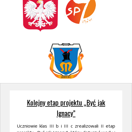
Kolejny etap projektu „Być jak
Ignacy”
Uczniowie klas III b i III c zrealizowali II etap