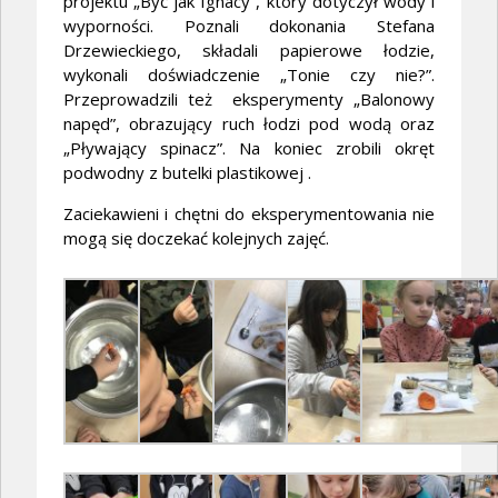
projektu „Być jak Ignacy”, który dotyczył wody i
wyporności. Poznali dokonania Stefana
Drzewieckiego, składali papierowe łodzie,
wykonali doświadczenie „Tonie czy nie?”.
Przeprowadzili też eksperymenty „Balonowy
napęd”, obrazujący ruch łodzi pod wodą oraz
„Pływający spinacz”. Na koniec zrobili okręt
podwodny z butelki plastikowej .
Zaciekawieni i chętni do eksperymentowania nie
mogą się doczekać kolejnych zajęć.