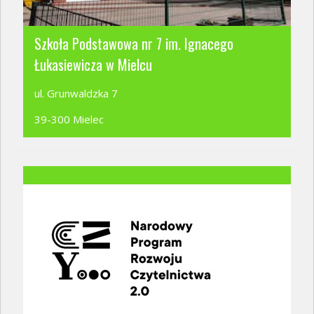
Szkoła Podstawowa nr 7 im. Ignacego
Łukasiewicza w Mielcu
ul. Grunwaldzka 7
39-300 Mielec