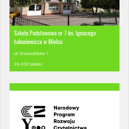
Szkoła Podstawowa nr 7 im. Ignacego
Łukasiewicza w Mielcu
ul. Grunwaldzka 7
39-300 Mielec