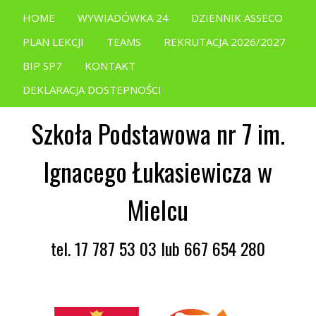
HOME
WYWIADÓWKA 24
DZIENNIK ASSECO
PLAN LEKCJI
TEAMS
REKRUTACJA 2026/2027
BIP SP7
KONTAKT
DEKLARACJA DOSTEPNOŚCI
Szkoła Podstawowa nr 7 im.
Ignacego Łukasiewicza w
Mielcu
tel. 17 787 53 03 lub 667 654 280