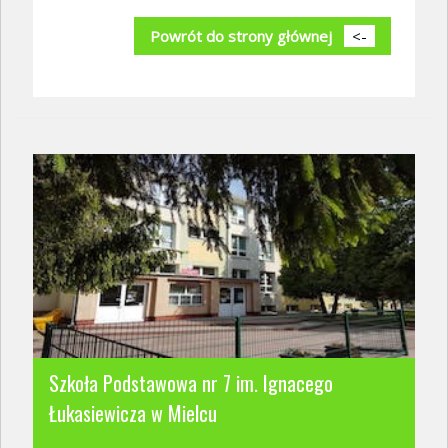
Powrót do strony głównej
<-
Szkoła Podstawowa nr 7 im. Ignacego
Łukasiewicza w Mielcu