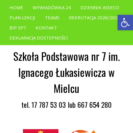
HOME
WYWIADÓWKA 24
DZIENNIK ASSECO
Open
PLAN LEKCJI
TEAMS
REKRUTACJA 2026/2027
BIP SP7
KONTAKT
DEKLARACJA DOSTEPNOŚCI
Szkoła Podstawowa nr 7 im.
Ignacego Łukasiewicza w
Mielcu
tel. 17 787 53 03 lub 667 654 280