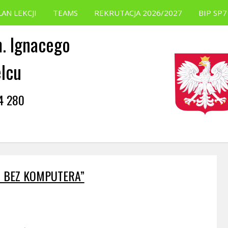
LAN LEKCJI
TEAMS
REKRUTACJA 2026/2027
BIP SP7
. Ignacego
elcu
54 280
Ń BEZ KOMPUTERA”