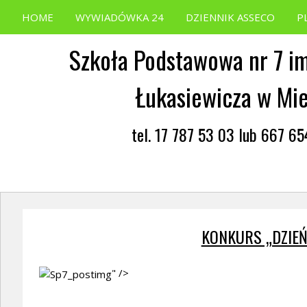
HOME
WYWIADÓWKA 24
DZIENNIK ASSECO
P
Szkoła Podstawowa nr 7 im
Łukasiewicza w Mi
tel. 17 787 53 03 lub 667 6
KONKURS „DZIE
" />