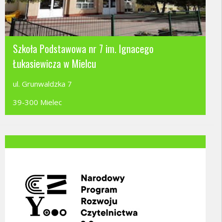
Szkoła Podstawowa nr 7 im. Ignacego
Łukasiewicza w Mielcu
ul. Grunwaldzka 7
39-300 Mielec