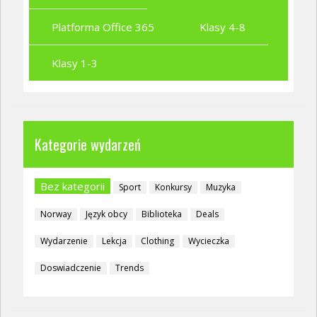
Platforma Office 365
Klasy 4-8
Klasy 1-3
Kategorie wydarzeń
Bez kategorii
Sport
Konkursy
Muzyka
Norway
Język obcy
Biblioteka
Deals
Wydarzenie
Lekcja
Clothing
Wycieczka
Doswiadczenie
Trends