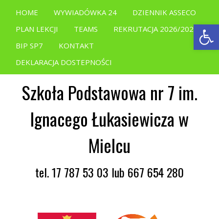
HOME
WYWIADÓWKA 24
DZIENNIK ASSECO
Open
PLAN LEKCJI
TEAMS
REKRUTACJA 2026/2027
BIP SP7
KONTAKT
DEKLARACJA DOSTEPNOŚCI
Szkoła Podstawowa nr 7 im.
Ignacego Łukasiewicza w
Mielcu
tel. 17 787 53 03 lub 667 654 280