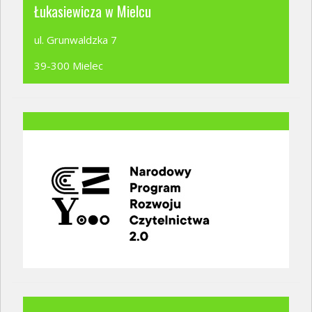
Łukasiewicza w Mielcu
ul. Grunwaldzka 7
39-300 Mielec