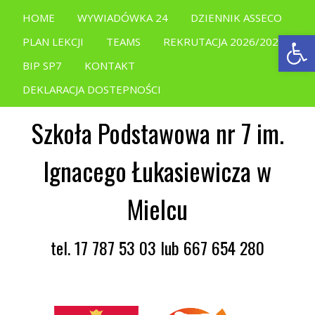
HOME
WYWIADÓWKA 24
DZIENNIK ASSECO
Open
PLAN LEKCJI
TEAMS
REKRUTACJA 2026/2027
BIP SP7
KONTAKT
DEKLARACJA DOSTEPNOŚCI
Szkoła Podstawowa nr 7 im.
Ignacego Łukasiewicza w
Mielcu
tel. 17 787 53 03 lub 667 654 280