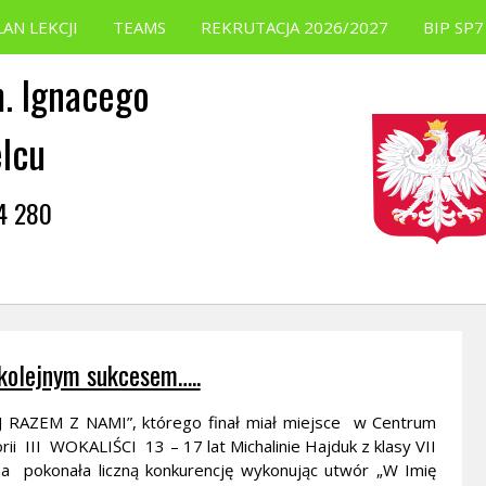
LAN LEKCJI
TEAMS
REKRUTACJA 2026/2027
BIP SP7
. Ignacego
elcu
54 280
 kolejnym sukcesem…..
AJ RAZEM Z NAMI”, którego finał miał miejsce w Centrum
ii III WOKALIŚCI 13 – 17 lat Michalinie Hajduk z klasy VII
ina pokonała liczną konkurencję wykonując utwór „W Imię