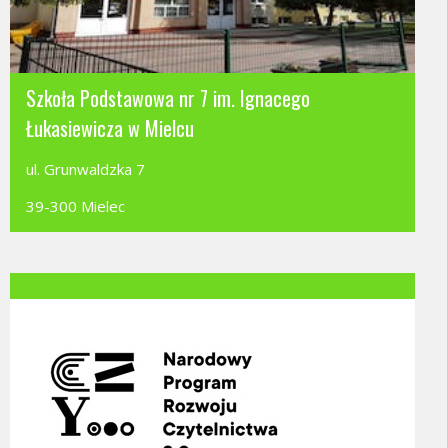
Szkoła Podstawowa nr 7 im. Ignacego
Łukasiewicza w Mielcu
ul. Grunwaldzka 7
39-300 Mielec