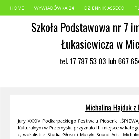
HOME
WYWIADÓWKA 24
DZIENNIK ASSECO
P
Szkoła Podstawowa nr 7 im
Łukasiewicza w Mi
tel. 17 787 53 03 lub 667 6
Michalina Hajduk z
Jury XXXIV Podkarpackiego Festiwalu Piosenki „ŚPIEW
Kulturalnym w Przemyślu, przyznało III miejsce w kategor
c, wokalistce Studia Głosu i Muzyki Sound Art. Michal