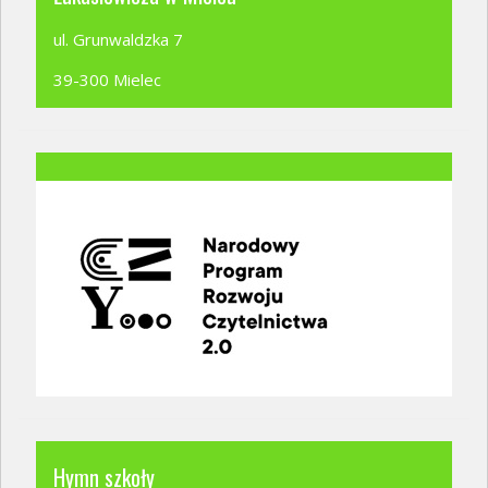
ul. Grunwaldzka 7
39-300 Mielec
Hymn szkoły