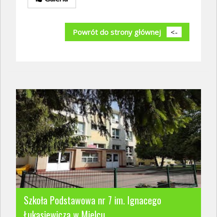
Powrót do strony głównej
<-
Szkoła Podstawowa nr 7 im. Ignacego
Łukasiewicza w Mielcu