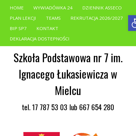
HOME
WYWIADÓWKA 24
DZIENNIK ASSECO
O
PLAN LEKCJI
TEAMS
REKRUTACJA 2026/2027
BIP SP7
KONTAKT
DEKLARACJA DOSTEPNOŚCI
Szkoła Podstawowa nr 7 im.
Ignacego Łukasiewicza w
Mielcu
tel. 17 787 53 03 lub 667 654 280