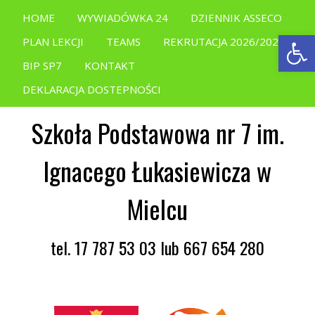
HOME
WYWIADÓWKA 24
DZIENNIK ASSECO
Open
PLAN LEKCJI
TEAMS
REKRUTACJA 2026/2027
BIP SP7
KONTAKT
DEKLARACJA DOSTEPNOŚCI
Szkoła Podstawowa nr 7 im.
Ignacego Łukasiewicza w
Mielcu
tel. 17 787 53 03 lub 667 654 280