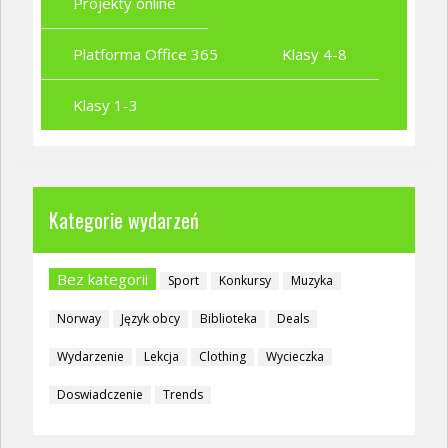
Projekty online
Platforma Office 365
Klasy 4-8
Klasy 1-3
Kategorie wydarzeń
Bez kategorii
Sport
Konkursy
Muzyka
Norway
Język obcy
Biblioteka
Deals
Wydarzenie
Lekcja
Clothing
Wycieczka
Doswiadczenie
Trends