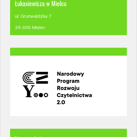
Łukasiewicza w Mielcu
ul. Grunwaldzka 7
39-300 Mielec