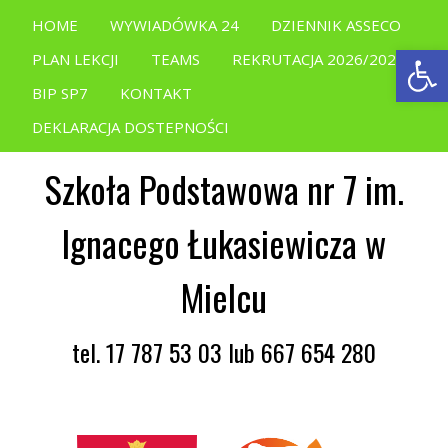
HOME
WYWIADÓWKA 24
DZIENNIK ASSECO
Open
PLAN LEKCJI
TEAMS
REKRUTACJA 2026/2027
BIP SP7
KONTAKT
DEKLARACJA DOSTEPNOŚCI
Szkoła Podstawowa nr 7 im.
Ignacego Łukasiewicza w
Mielcu
tel. 17 787 53 03 lub 667 654 280