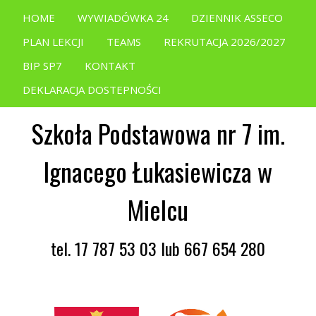
HOME
WYWIADÓWKA 24
DZIENNIK ASSECO
PLAN LEKCJI
TEAMS
REKRUTACJA 2026/2027
BIP SP7
KONTAKT
DEKLARACJA DOSTEPNOŚCI
Szkoła Podstawowa nr 7 im.
Ignacego Łukasiewicza w
Mielcu
tel. 17 787 53 03 lub 667 654 280