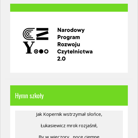
Hymn szkoły
Jak Kopernik wstrzymał słońce,
Łukasiewicz mrok rozjaśnił,
By w wieczory,
noce ciemne