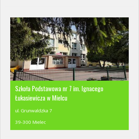
Szkoła Podstawowa nr 7 im. Ignacego
Łukasiewicza w Mielcu
ul. Grunwaldzka 7
39-300 Mielec