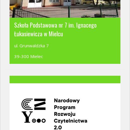
Szkoła Podstawowa nr 7 im. Ignacego
Łukasiewicza w Mielcu
ul. Grunwaldzka 7
39-300 Mielec