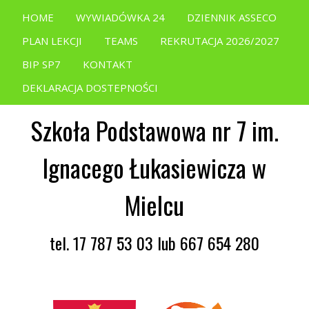
HOME
WYWIADÓWKA 24
DZIENNIK ASSECO
PLAN LEKCJI
TEAMS
REKRUTACJA 2026/2027
BIP SP7
KONTAKT
DEKLARACJA DOSTEPNOŚCI
Szkoła Podstawowa nr 7 im.
Ignacego Łukasiewicza w
Mielcu
tel. 17 787 53 03 lub 667 654 280