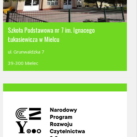
Szkoła Podstawowa nr 7 im. Ignacego
Łukasiewicza w Mielcu
ul. Grunwaldzka 7
39-300 Mielec