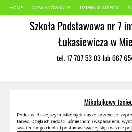
HOME
WYWIADÓWKA 24
DZIENNIK ASSECO
P
Szkoła Podstawowa nr 7 im
Łukasiewicza w Mi
tel. 17 787 53 03 lub 667 6
Mikołajkowy taniec
Podczas dzisiejszych Mikołajek nasze uczennice zapre
taniec. Dzięki ich radości, uśmiechom i wspaniałemu wyst
świątecznego ciepła, i postanowił więcej się u nas nie poj