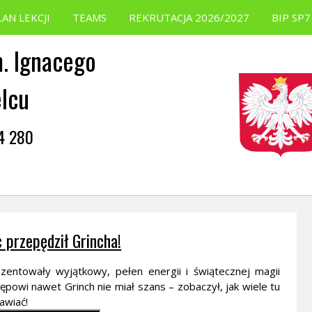
LAN LEKCJI
TEAMS
REKRUTACJA 2026/2027
BIP SP7
. Ignacego
elcu
54 280
 przepędził Grincha!
zentowały wyjątkowy, pełen energii i świątecznej magii
ępowi nawet Grinch nie miał szans – zobaczył, jak wiele tu
awiać!