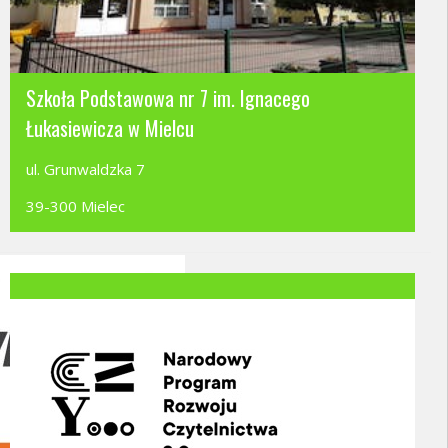
Szkoła Podstawowa nr 7 im. Ignacego
Łukasiewicza w Mielcu
ul. Grunwaldzka 7
39-300 Mielec