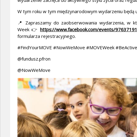
wydarzenie zachęca do aktywnego stylu życia oraz regula
W tym roku w tym międzynarodowym wydarzeniu będą ucz
📍 Zapraszamy do zaobserwowania wydarzenia, w kt
Week 👉
https://www.facebook.com/events/9763719
formularza rejestracyjnego.
#FindYourMOVE #NowWeMove #MOVEWeek #BeActiv
@fundusz.pfron
@NowWeMove