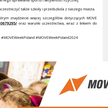
rnego uprawiania sportu i aktywności fizycznej.
estniczyć także szkoły i przedszkola z naszego miasta.
órym znajdziecie więcej szczegółów dotyczących MOVE
10679295/
oraz warunki uczestnictwa, wraz z linkiem do
e #MOVEWeekPoland #MOVEWeekPoland2024