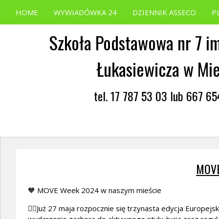
HOME
WYWIADÓWKA 24
DZIENNIK ASSECO
P
Szkoła Podstawowa nr 7 im
Łukasiewicza w Mi
tel. 17 787 53 03 lub 667 6
MOVE
🧡 MOVE Week 2024 w naszym mieście
🤸‍♀️Już 27 maja rozpocznie się trzynasta edycja Europe