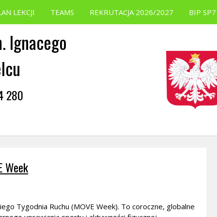
LAN LEKCJI
TEAMS
REKRUTACJA 2026/2027
BIP SP7
. Ignacego
elcu
54 280
 Week
jskiego Tygodnia Ruchu (MOVE Week). To coroczne, globalne