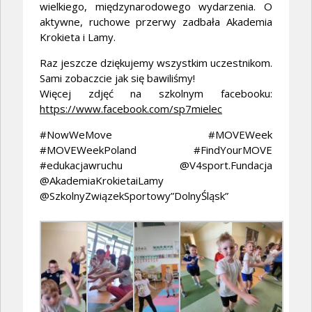
wielkiego, międzynarodowego wydarzenia. O
aktywne, ruchowe przerwy zadbała Akademia
Krokieta i Lamy.
Raz jeszcze dziękujemy wszystkim uczestnikom.
Sami zobaczcie jak się bawiliśmy!
Więcej zdjęć na szkolnym facebooku:
https://www.facebook.com/sp7mielec
#NowWeMove #MOVEWeek
#MOVEWeekPoland #FindYourMOVE
#edukacjawruchu @V4sport.Fundacja
@AkademiaKrokietaiLamy
@SzkolnyZwiązekSportowy”DolnyŚląsk”