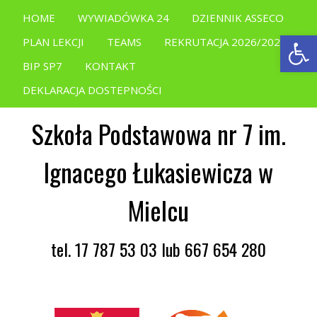
HOME
WYWIADÓWKA 24
DZIENNIK ASSECO
Open
PLAN LEKCJI
TEAMS
REKRUTACJA 2026/2027
BIP SP7
KONTAKT
DEKLARACJA DOSTEPNOŚCI
Szkoła Podstawowa nr 7 im.
Ignacego Łukasiewicza w
Mielcu
tel. 17 787 53 03 lub 667 654 280