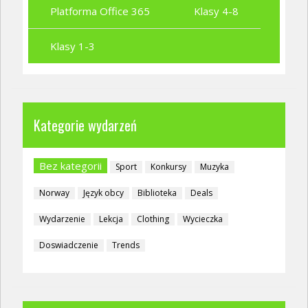
Platforma Office 365
Klasy 4-8
Klasy 1-3
Kategorie wydarzeń
Bez kategorii
Sport
Konkursy
Muzyka
Norway
Język obcy
Biblioteka
Deals
Wydarzenie
Lekcja
Clothing
Wycieczka
Doswiadczenie
Trends