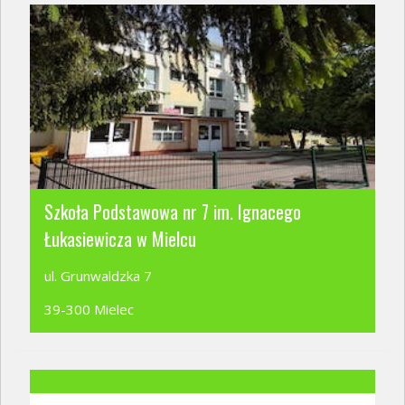
Szkoła Podstawowa nr 7 im. Ignacego
Łukasiewicza w Mielcu
ul. Grunwaldzka 7
39-300 Mielec