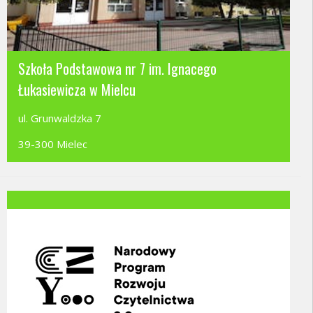
Szkoła Podstawowa nr 7 im. Ignacego
Łukasiewicza w Mielcu
ul. Grunwaldzka 7
39-300 Mielec