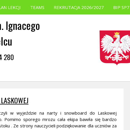
LAN LEKCJI
TEAMS
REKRUTACJA 2026/2027
BIP SP7
. Ignacego
elcu
54 280
 LASKOWEJ
iczyli w wyjeździe na narty i snowboard do Laskowej
go. Pomimo sporego mrozu cała ekipa bawiła się bardzo
oku . Ze strony nauczycieli podziękowanie dla uczniów za