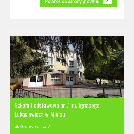
Powrót do strony głównej
<-
Szkoła Podstawowa nr 7 im. Ignacego
Łukasiewicza w Mielcu
ul. Grunwaldzka 7