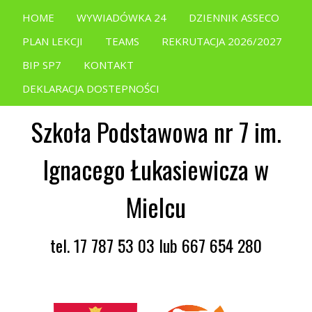
HOME
WYWIADÓWKA 24
DZIENNIK ASSECO
PLAN LEKCJI
TEAMS
REKRUTACJA 2026/2027
BIP SP7
KONTAKT
DEKLARACJA DOSTEPNOŚCI
Szkoła Podstawowa nr 7 im.
Ignacego Łukasiewicza w
Mielcu
tel. 17 787 53 03 lub 667 654 280