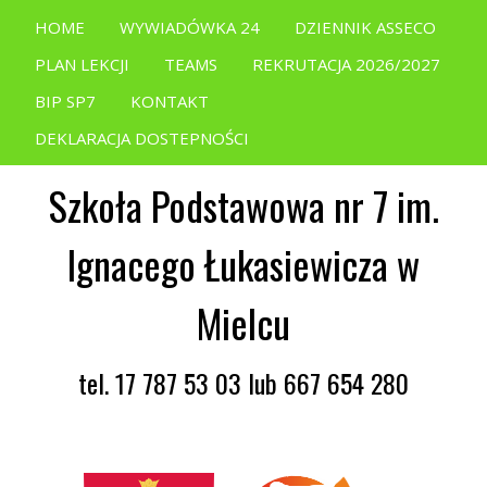
HOME
WYWIADÓWKA 24
DZIENNIK ASSECO
PLAN LEKCJI
TEAMS
REKRUTACJA 2026/2027
BIP SP7
KONTAKT
DEKLARACJA DOSTEPNOŚCI
Szkoła Podstawowa nr 7 im.
Ignacego Łukasiewicza w
Mielcu
tel. 17 787 53 03 lub 667 654 280