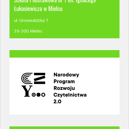
Łukasiewicza w Mielcu
ul. Grunwaldzka 7
39-300 Mielec