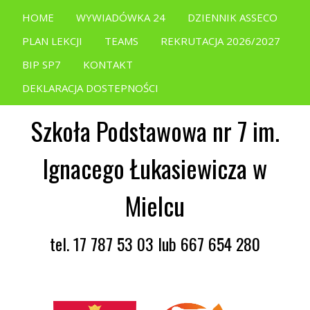
HOME
WYWIADÓWKA 24
DZIENNIK ASSECO
PLAN LEKCJI
TEAMS
REKRUTACJA 2026/2027
BIP SP7
KONTAKT
DEKLARACJA DOSTEPNOŚCI
Szkoła Podstawowa nr 7 im.
Ignacego Łukasiewicza w
Mielcu
tel. 17 787 53 03 lub 667 654 280