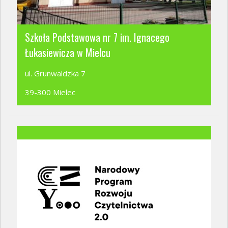
Szkoła Podstawowa nr 7 im. Ignacego
Łukasiewicza w Mielcu
ul. Grunwaldzka 7
39-300 Mielec