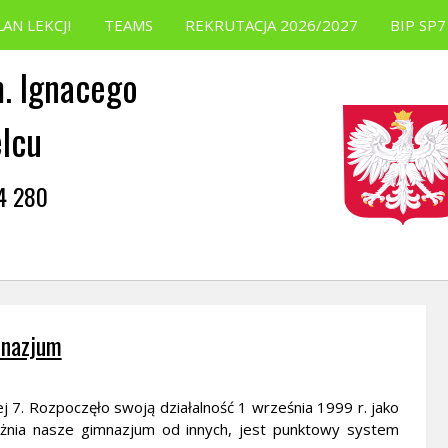
LAN LEKCJI
TEAMS
REKRUTACJA 2026/2027
BIP SP7
. Ignacego
elcu
54 280
mnazjum
ej 7. Rozpoczęło swoją działalność 1 września 1999 r. jako
żnia nasze gimnazjum od innych, jest punktowy system