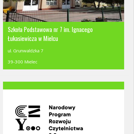
Szkoła Podstawowa nr 7 im. Ignacego
Łukasiewicza w Mielcu
ul. Grunwaldzka 7
39-300 Mielec