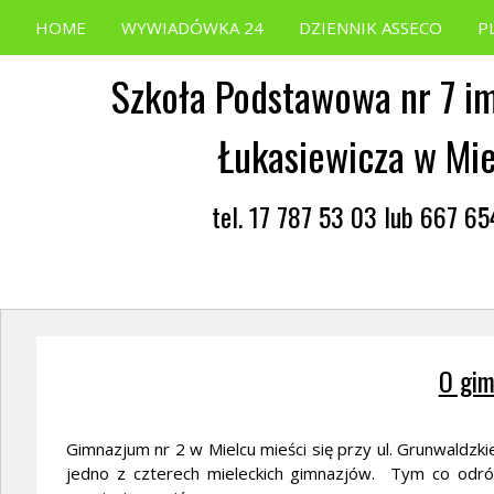
HOME
WYWIADÓWKA 24
DZIENNIK ASSECO
P
Szkoła Podstawowa nr 7 im
Łukasiewicza w Mi
tel. 17 787 53 03 lub 667 6
O gi
Gimnazjum nr 2 w Mielcu mieści się przy ul. Grunwaldzki
jedno z czterech mieleckich gimnazjów. Tym co odró