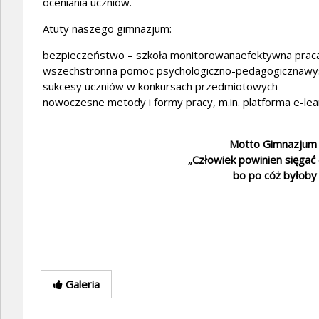
oceniania uczniów.
Atuty naszego gimnazjum:
bezpieczeństwo – szkoła monitorowana
efektywna pra
wszechstronna pomoc psychologiczno-pedagogiczna
wy
sukcesy uczniów w konkursach przedmiotowych
nowoczesne metody i formy pracy, m.in. platforma e-l
Motto Gimnazjum n
„Człowiek powinien sięgać d
bo po cóż byłoby 
Galeria